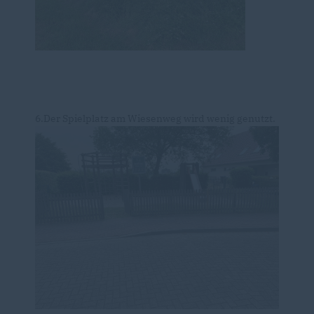
6.Der Spielplatz am Wiesenweg wird wenig genutzt.