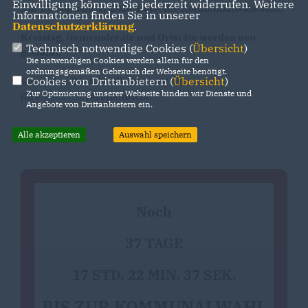
Einwilligung können Sie jederzeit widerrufen. Weitere
Am 13. September 2026 findet die Kommunalwahl statt.
Informationen finden Sie in unserer
Datenschutzerklärung
.
Kreistag, Gemeinderäte und Ortsräte werden neu
Technisch notwendige Cookies (
Übersicht
)
gewählt.
Die notwendigen Cookies werden allein für den
ordnungsgemäßen Gebrauch der Webseite benötigt.
Cookies von Drittanbietern (
Übersicht
)
Ganz klar. Die CDU Wendeburg hat
Zur Optimierung unserer Webseite binden wir Dienste und
ihre
Themen
veröffentlicht.
Angebote von Drittanbietern ein.
Alle akzeptieren
Auswahl speichern
Noch
37 TAGE
17 STD. 22 MIN. 37 SEK.
BIS ZUR KOMMUNALWAHL