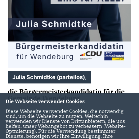
Julia Schmidtke (parteilos),
die Bürgermeisterkandidatin für die
Gemeinde Wendeburg
Die Webseite verwendet Cookies
Diese Webseite verwendet Cookies, die notwendig
Alles über Julia Schmidtke finden Sie auf ihrer Webseite.
sind, um die Webseite zu nutzen. Weiterhin
verwenden wir Dienste von Drittanbietern, die uns
helfen, unser Webangebot zu verbessern (Website-
Optmierung). Für die Verwendung bestimmter
Dienste, benötigen wir Ihre Einwilligung. Ihre