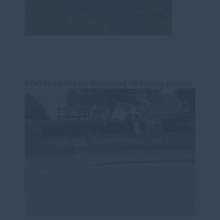
6.Der Spielplatz am Wiesenweg wird wenig genutzt.